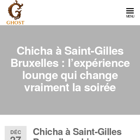
Skip
to
Ghost
MENU
the
Brussels
content
: Quand
la nuit
Chicha à Saint-Gilles
devient
Bruxelles : l’expérience
une
lounge qui change
signature
vraiment la soirée
Chicha à Saint-Gilles
DÉC
27