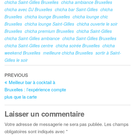
chicha Saint-Gilles Bruxelles
chicha ambiance Bruxelles
chicha avec DJ Bruxelles
chicha bar Saint-Gilles
chicha
Bruxelles
chicha lounge Bruxelles
chicha lounge chic
Bruxelles
chicha lounge Saint-Gilles
chicha ouverte le soir
Bruxelles
chicha premium Bruxelles
chicha Saint-Gilles
chicha Saint-Gilles ambiance
chicha Saint-Gilles Bruxelles
chicha Saint-Gilles centre
chicha soirée Bruxelles
chicha
weekend Bruxelles
meilleure chicha Bruxelles
sortir à Saint-
Gilles le soir
Navigation
Previous
PREVIOUS
Post
Meilleur bar à cocktail à
de
Bruxelles : l’expérience compte
l’article
plus que la carte
Laisser un commentaire
Votre adresse de messagerie ne sera pas publiée.
Les champs
obligatoires sont indiqués avec
*